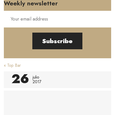
Weekly newsletter
Subscribe
Post
«
Top Bar
navigation
26
julio
2017