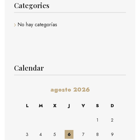
Categories
No hay categorías
Calendar
agosto 2026
L
M
X
J
V
S
D
1
2
3
4
5
6
7
8
9