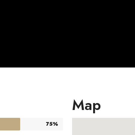
Map
75%